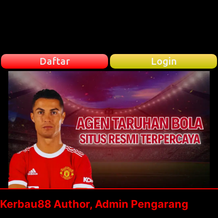
Daftar
Login
Kerbau88 Author, Admin Pengarang