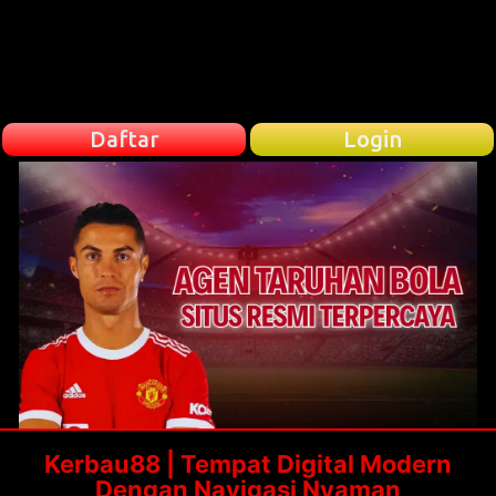
Daftar
Login
Kerbau88 | Tempat Digital Modern
Dengan Navigasi Nyaman